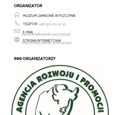
ORGANIZATOR
MUZEUM ZAMKOWE W PSZCZYNIE
TELEFON
+48 (32) 210 30 37
E-MAIL
kancelaria@zamek-pszczyna.pl
STRONA INTERNETOWA
http://www.zamek-pszczyna.pl
INNI ORGANIZATORZY