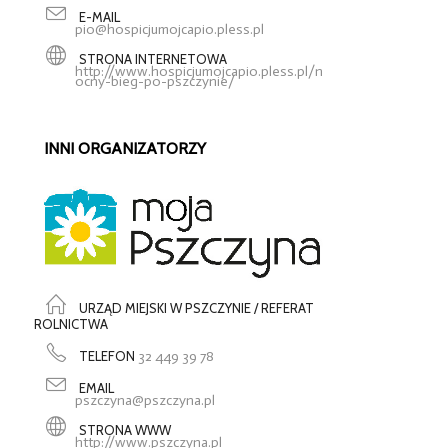
E-MAIL
pio@hospicjumojcapio.pless.pl
STRONA INTERNETOWA
http://www.hospicjumojcapio.pless.pl/n
ocny-bieg-po-pszczynie/
INNI ORGANIZATORZY
URZĄD MIEJSKI W PSZCZYNIE / REFERAT
ROLNICTWA
TELEFON
32 449 39 78
EMAIL
pszczyna@pszczyna.pl
STRONA WWW
http://www.pszczyna.pl