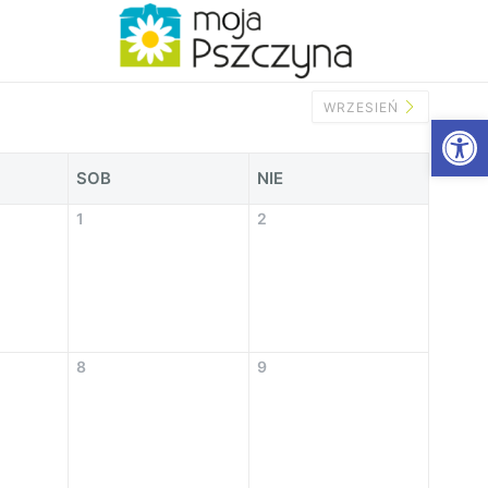
WRZESIEŃ
Open
SOB
NIE
1
2
8
9