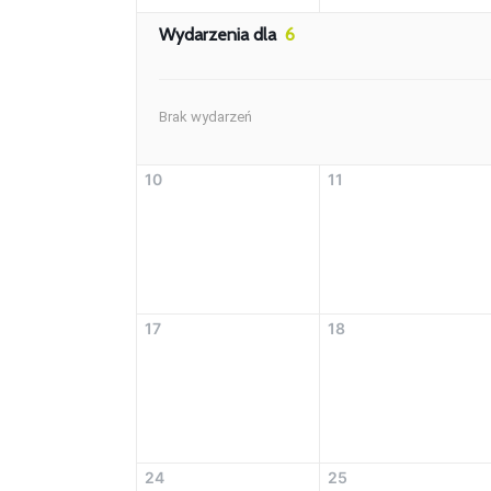
Wydarzenia dla
6
Brak wydarzeń
10
11
17
18
24
25