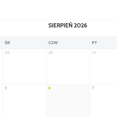
SIERPIEŃ 2026
ŚR
CZW
PT
29
30
31
5
6
7